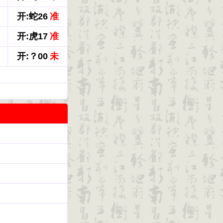
开:蛇26
准
开:虎17
准
开:？00
未