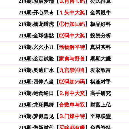
219期:凉辰梦瑾【
⒊肖博⒈码
】公式推算
219期:开心果★【
⒈头中大奖
】全网最牛
219期:擒龙缚虎【
①行加㈢码
】极品好料
219期:全球焦點【
⑵码中大奖
】投资分析
219期:幺幺小丑【
动物解平特
】真材实料
219期:鉴定试验【
家禽与野兽
】期期大赚
219期:奥迪汇水【
九宫禁⑷肖
】发家致富
219期:四停八当【
⑵码加㈥码
】棋逢对手
219期:饱食终日【
⒉肖中大奖
】高手研究
219期:龙翔凤舞【
合数单与双
】财富上亿
219期:梦似曾见【
⒊门爆中特
】至尊联盟
219期:做新时代【
买啥都有赚
】免费资料