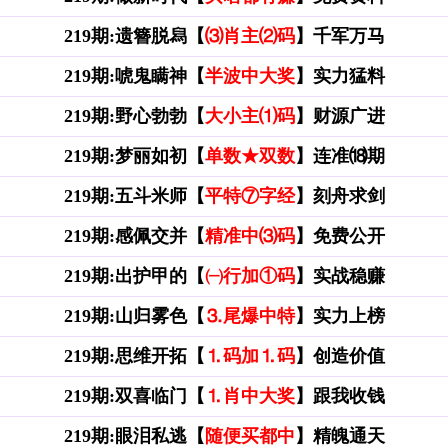
219期:遗簪脱舄【
⑶肖主⑵码
】千军万马
219期:唬鬼瞒神【
半波中大奖
】实力猛料
219期:野心勃勃【
大小主⑴码
】财源广进
219期:梦丽如初【
单数★双数
】连准⒅期
219期:五斗米师【
平特⑦字经
】刻舟求剑
219期:感佩交并【
精准中⑶码
】免费公开
219期:出护甲的【
㈠行加①码
】实战稳赚
219期:山归雾色【
⒊尾爆中特
】实力上榜
219期:思维开拓【
⒈码加⒈码
】创造价值
219期:双喜临门【
⒈肖中大奖
】跟我收钱
219期:眼泪私逃【
随便买都中
】精魄通天