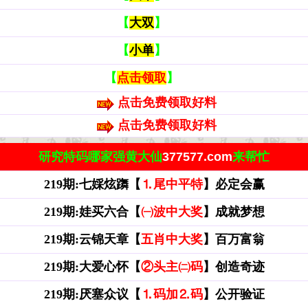
【
大双
】
【
小单
】
【
点击领取
】
点击免费领取好料
点击免费领取好料
研究特码哪家强黄大仙
377577.com
来帮忙
219期:七婇炫躌【
⒈尾中平特
】必定会赢
219期:娃买六合【
㈠波中大奖
】成就梦想
219期:云锦天章【
五肖中大奖
】百万富翁
219期:大爱心怀【
②头主㈡码
】创造奇迹
219期:厌塞众议【
⒈码加⒉码
】公开验证