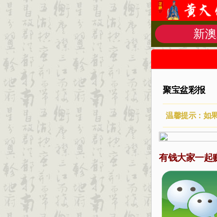
新澳
聚宝盆彩报
温馨提示：如
有钱大家一起