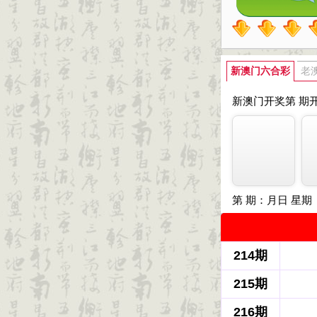
214期
215期
216期