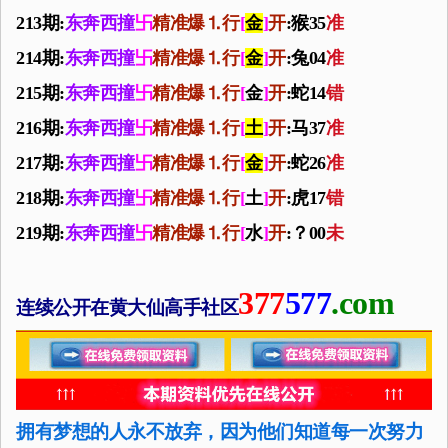
213期:
东奔西撞
卐
精准爆⒈行
[
金
]
开
:猴35
准
214期:
东奔西撞
卐
精准爆⒈行
[
金
]
开
:兔04
准
215期:
东奔西撞
卐
精准爆⒈行
[
金
]
开
:蛇14
错
216期:
东奔西撞
卐
精准爆⒈行
[
土
]
开
:马37
准
217期:
东奔西撞
卐
精准爆⒈行
[
金
]
开
:蛇26
准
218期:
东奔西撞
卐
精准爆⒈行
[
土
]
开
:虎17
错
219期:
东奔西撞
卐
精准爆⒈行
[
水
]
开
:？00
未
377
577
.com
连续公开在黄大仙高手社区
拥有梦想的人永不放弃，因为他们知道每一次努力