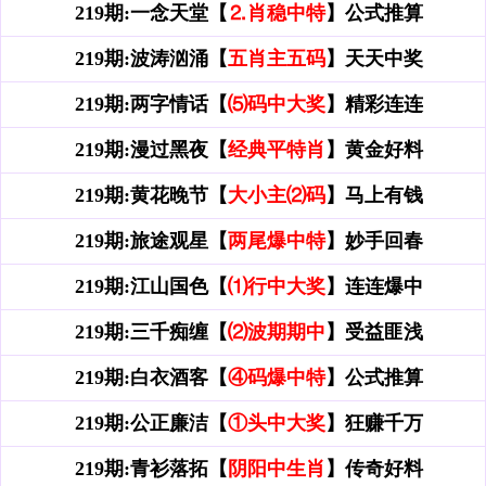
219期:一念天堂【
⒉肖稳中特
】公式推算
219期:波涛汹涌【
五肖主五码
】天天中奖
219期:两字情话【
⑸码中大奖
】精彩连连
219期:漫过黑夜【
经典平特肖
】黄金好料
219期:黄花晚节【
大小主⑵码
】马上有钱
219期:旅途观星【
两尾爆中特
】妙手回春
219期:江山国色【
⑴行中大奖
】连连爆中
219期:三千痴缠【
⑵波期期中
】受益匪浅
219期:白衣酒客【
④码爆中特
】公式推算
219期:公正廉洁【
①头中大奖
】狂赚千万
219期:青衫落拓【
阴阳中生肖
】传奇好料