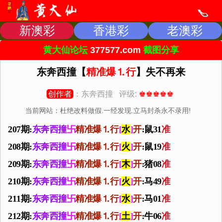
新澳彩
香港彩
老澳彩
黄大仙论坛
377577.com
截图分享
东奔西撞【
精准爆⒈行
】失不再来
创作者
：东奔西撞 评级:
♚♚♚♚♚
当前网站：杜绝改料做假.一经发现.立马封杀永不录用!
207期:
东奔西撞
卐
精准爆⒈行
[
水
]
开
:鼠31
准
208期:
东奔西撞
卐
精准爆⒈行
[
火
]
开
:鼠19
准
209期:
东奔西撞
卐
精准爆⒈行
[
木
]
开
:猪08
准
210期:
东奔西撞
卐
精准爆⒈行
[
火
]
开
:马49
准
211期:
东奔西撞
卐
精准爆⒈行
[
水
]
开
:马01
准
212期:
东奔西撞
卐
精准爆⒈行
[
土
]
开
:牛06
准