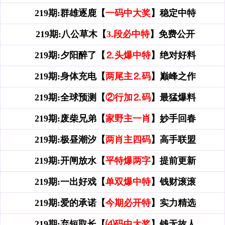
219期:群雄逐鹿【
一码中大奖
】稳定中特
219期:八公草木【
3.段必中特
】免费公开
219期:夕阳醉了【
⒉头爆中特
】绝对好料
219期:身体充电【
两尾主⒉码
】巅峰之作
219期:全球预测【
②行加⒉码
】最猛爆料
219期:废柴兄弟【
家野主一肖
】妙手回春
219期:极昼潮汐【
两肖主四码
】高手联盟
219期:开闸放水【
平特爆两字
】提前更新
219期:一出好戏【
单双爆中特
】钱财滚滚
219期:爱的承诺【
今期必开特
】实力精选
219期:弃短取长【
⑷码中大奖
】钱无故人